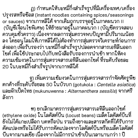
ฏ) กำหนดให้บะหมี่กึ่งสำเร็จรูปที่มีเครื่องเทศ/เครื่อง
ปรุงรสหรือซ๊อส (instant noodles containing spices/seasonings
or sauces) จากเกาหลีใต้ จากเดิมถูกบรรจุอยู่ในภาคผนวก II
(บัญชีเงื่อนไขพิเศษ) ให้ย้ายมาอยู่ในภาคผนวก I (บัญชีตรวจสอบ
ควบคุมชั่วคราว) เนื่องจากผลการสุ่มตรวจพบปัญหามีปริมาณน้อย
ลง โดยอนุโลมให้เกาหลีใต้ไม่ต้องทำการสุ่มตรวจวิเคราะห์ก่อนการ
ส่งออก เพื่อรับรองว่า บะหมี่กึ่งสำเร็จรูปปลอดจากสารเอทิลีนออก
ไซด์ เพื่อใช้ประกอบไปกับหนังสือรับรองการนำเข้า หากให้คง
ความเข้มงวดในการสุ่มตรวจสารเอทิลีนออกไซด์ ที่ระดับร้อยละ
20 ในบะหมี่กึ่งสำเร็จรูปจากเกาหลีใต้
ฐ) เพิ่มความเข้มงวดในการสุ่มตรวจสารกำจัดศัตรูพืช
ตกค้างที่ระดับร้อยละ 50 ในบัวบก (gotukola :
Centella asiatica
)
และผักเป็ดไทย (mukunuwenna :
Alternanthera sessilis
) จากศรี
ลังกา
ฑ) ยกเลิกมาตรการสุ่มตรวจสารเอทิลีนออกไซด์
(ethylene oxide) ในโลคัสต์บีน (locust beans) เมล็ดโลคัสต์บีนที่
ยังไม่ได้แกะเปลือก บดหรือป่น รวมถึงยางและสารสกัดที่ได้รับการ
ดัดแปลงหรือไม่ได้รับการดัดแปลงจากโลคัสต์บีนหรือเมล็ดโลคัสต์
บีนจากมาเลเซีย เนื่องจากไม่มีการนำเข้าเป็นเวลานานกว่า 1 ปี