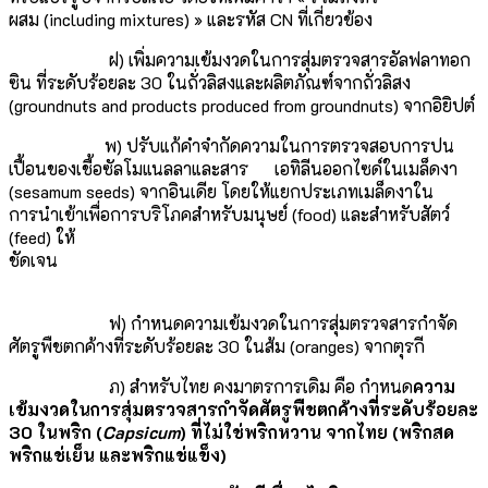
ผสม (including mixtures) » และรหัส CN ที่เกี่ยวข้อง
ฝ) เพิ่มความเข้มงวดในการสุ่มตรวจสารอัลฟลาทอก
ซิน ที่ระดับร้อยละ 30 ในถั่วลิสงและผลิตภัณฑ์จากถั่วลิสง
(groundnuts and products produced from groundnuts) จากอิยิปต์
พ) ปรับแก้คำจำกัดความในการตรวจสอบการปน
เปื้อนของเชื้อซัลโมแนลลาและสาร เอทิลีนออกไซด์ในเมล็ดงา
(sesamum seeds) จากอินเดีย โดยให้แยกประเภทเมล็ดงาใน
การนำเข้าเพื่อการบริโภคสำหรับมนุษย์ (food) และสำหรับสัตว์
(feed) ให้
ชัดเจน
ฟ) กำหนดความเข้มงวดในการสุ่มตรวจสารกำจัด
ศัตรูพืชตกค้างที่ระดับร้อยละ 30 ในส้ม (oranges) จากตุรกี
ภ) สำหรับไทย คงมาตรการเดิม คือ กำหนด
ความ
เข้มงวดในการสุ่มตรวจสารกำจัดศัตรูพืชตกค้างที่ระดับร้อยละ
3
0 ในพริก
(
Capsicum
)
ที่ไม่ใช่พริกหวาน จากไทย (
พริกสด
พริกแช่เย็น และพริกแช่แข็ง)