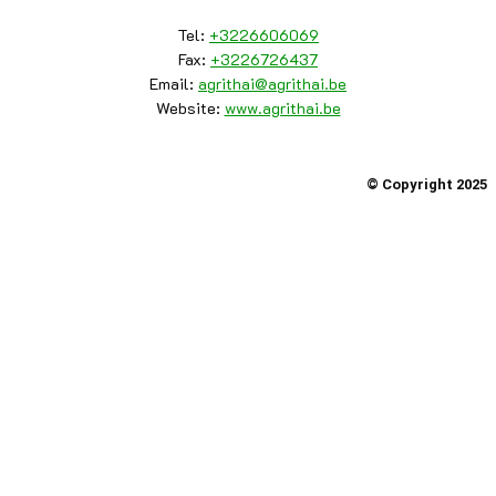
Tel:
+3226606069
Fax:
+3226726437
Email:
agrithai@agrithai.be
Website:
www.agrithai.be
© Copyright 2025