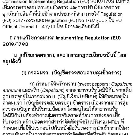
Commission Implementing Regulation (EU) 2019/1793 ในการ
เพิ่มการตรวจสอบควบคุมชั่วคราว และการปรับใช้มาตรการ
ฉุกเฉินกับสินค้าที่นำเข้าจากประเทศที่สาม ภายใต้ Regulation
(EU) 2017/625 และ Regulation (EC) No 178/2002 ใน EU
Official Journal L 147/111 โดยมีรายละเอียดดังนี้
1)
การแก้ไขภาคผนวก
Implmenting Regulation (EU)
2019/1793
1.1
แก้ไขภาคผนวก
I,
และ
II
ตามกฎระเบียบฉบับนี้ โดย
สรุปดังนี้
(1)
ภาคผนวก
I
(บัญชีตรวจสอบควบคุมชั่วคราว)
ก) กำหนดให้พริกหวาน (sweet peppers:
Capsicum
annuum
) และพริก (
Capsicum
) จากสาธารณรัฐโดมินิกัน จากเดิม
ถูกบรรจุอยู่ในภาคผนวก II (บัญชีเงื่อนไขพิเศษ) ให้ย้ายมาอยู่ใน
ภาคผนวก I (บัญชีตรวจสอบควบคุมชั่วคราว) เนื่องจากผลการสุ่ม
ตรวจพบปัญหามีปริมาณน้อยลง โดยอนุโลมให้สาธารณรัฐ
โดมินิกันไม่ต้องทำการสุ่มตรวจวิเคราะห์ก่อนการส่งออก เพื่อ
รับรองว่า พริกปลอดจากสารกำจัดศัตรูพืชในปริมาณ MRLs ที่
กำหนด เพื่อใช้ประกอบไปกับหนังสือรับรองการนำเข้า หากให้คง
ความเข้มงวดในการสุ่มตรวจสารกำจัดศัตรูพืชที่ระดับร้อยละ 50