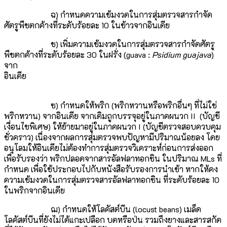
ฉ) กำหนดความเข้มงวดในการสุ่มตรวจสารกำจัด
ศัตรูพืชตกค้างที่ระดับร้อยละ 10 ในข้าวจากอินเดีย
ช) เพิ่มความเข้มงวดในการสุ่มตรวจสารกำจัดศัตรู
พืชตกค้างที่ระดับร้อยละ 30 ในฝรั่ง (guava :
Psidium guajava
)
จาก
อินเดีย
ซ) กำหนดให้พริก (พริกหวานหรือพริกอื่นๆ ที่ไม่ใช่
พริกหวาน) จากอินเดีย จากเดิมถูกบรรจุอยู่ในภาคผนวก II (บัญชี
เงื่อนไขพิเศษ) ให้ย้ายมาอยู่ในภาคผนวก I (บัญชีตรวจสอบควบคุม
ชั่วคราว) เนื่องจากผลการสุ่มตรวจพบปัญหามีปริมาณน้อยลง โดย
อนุโลมให้อินเดียไม่ต้องทำการสุ่มตรวจวิเคราะห์ก่อนการส่งออก
เพื่อรับรองว่า พริกปลอดจากสารอัลฟลาทอกซิน ในปริมาณ MLs ที่
กำหนด เพื่อใช้ประกอบไปกับหนังสือรับรองการนำเข้า หากให้คง
ความเข้มงวดในการสุ่มตรวจสารอัลฟลาทอกซิน ที่ระดับร้อยละ 10
ในพริกจากอินเดีย
ฌ) กำหนดให้โลคัสต์บีน (locust beans) เมล็ด
โลคัสต์บีนที่ยังไม่ได้แกะเปลือก บดหรือป่น รวมถึงยางและสารสกัด