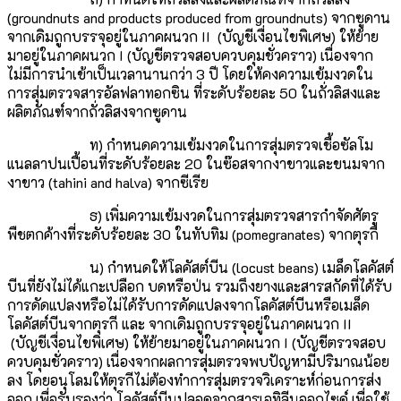
(groundnuts and products produced from groundnuts) จากซูดาน
จากเดิมถูกบรรจุอยู่ในภาคผนวก II (บัญชีเงื่อนไขพิเศษ) ให้ย้าย
มาอยู่ในภาคผนวก I (บัญชีตรวจสอบควบคุมชั่วคราว) เนื่องจาก
ไม่มีการนำเข้าเป็นเวลานานกว่า 3 ปี โดยให้คงความเข้มงวดใน
การสุ่มตรวจสารอัลฟลาทอกซิน ที่ระดับร้อยละ 50 ในถั่วลิสงและ
ผลิตภัณฑ์จากถั่วลิสงจากซูดาน
ท) กำหนดความเข้มงวดในการสุ่มตรวจเชื้อซัลโม
แนลลาปนเปื้อนที่ระดับร้อยละ 20 ในซ๊อสจากงาขาวและขนมจาก
งาขาว (tahini and halva) จากซีเรีย
ธ) เพิ่มความเข้มงวดในการสุ่มตรวจสารกำจัดศัตรู
พืชตกค้างที่ระดับร้อยละ 30 ในทับทิม (pomegranates) จากตุรกี
น) กำหนดให้โลคัสต์บีน (locust beans) เมล็ดโลคัสต์
บีนที่ยังไม่ได้แกะเปลือก บดหรือป่น รวมถึงยางและสารสกัดที่ได้รับ
การดัดแปลงหรือไม่ได้รับการดัดแปลงจากโลคัสต์บีนหรือเมล็ด
โลคัสต์บีนจากตุรกี และ จากเดิมถูกบรรจุอยู่ในภาคผนวก II
(บัญชีเงื่อนไขพิเศษ) ให้ย้ายมาอยู่ในภาคผนวก I (บัญชีตรวจสอบ
ควบคุมชั่วคราว) เนื่องจากผลการสุ่มตรวจพบปัญหามีปริมาณน้อย
ลง โดยอนุโลมให้ตุรกีไม่ต้องทำการสุ่มตรวจวิเคราะห์ก่อนการส่ง
ออก เพื่อรับรองว่า โลคัสต์บีนปลอดจากสารเอทิลีนออกไซด์ เพื่อใช้