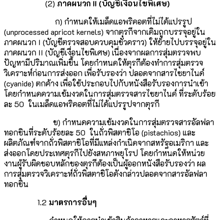
(2)
ภาคผนวก
II
(บัญชีเงื่อนไขพิเศษ)
ก) กำหนดให้เมล็ดแอพริคอตที่ไม่ได้แปรรูป
(unprocessed apricot kernels) จากตุรกีจากเดิมถูกบรรจุอยู่ใน
ภาคผนวก I (บัญชีตรวจสอบควบคุมชั่วคราว) ให้ย้ายไปบรรจุอยู่ใน
ภาคผนวก II (บัญชีเงื่อนไขพิเศษ) เนื่องจากผลการสุ่มตรวจพบ
ปัญหามีปริมาณเพิ่มขึ้น โดยกำหนดให้ตุรกีต้องทำการสุ่มตรวจ
วิเคราะห์ก่อนการส่งออก เพื่อรับรองว่า ปลอดจากสารไซยาไนด์
(cyanide) ตกค้าง เพื่อใช้ประกอบไปกับหนังสือรับรองการนำเข้า
โดยกำหนดความเข้มงวดในการสุ่มตรวจสารไซยาไนด์ ที่ระดับร้อย
ละ 50 ในเมล็ดแอพริคอตที่ไม่ได้แปรรูปจากตุรกี
ข) กำหนดความเข้มงวดในการสุ่มตรวจสารอัลฟลา
ทอกซินที่ระดับร้อยละ 50 ในถั่วพิสตาชิโอ (pistachios) และ
ผลิตภัณฑ์จากถั่วพิสตาชิโอที่มีแหล่งกำเนิดจากสหรัฐอเมริกา และ
ส่งออกโดยประเทศตุรกีไปยังสหภาพยุโรป โดยกำหนดให้หน่วย
งานผู้รับผิดชอบหลักของตุรกีต้องเป็นผู้ออกหนังสือรับรองว่า ผล
การสุ่มตรวจวิเคราะห์ถั่วพิสตาชิโอดังกล่าวปลอดจากสารอัลฟลา
ทอกซิน
1.2
มาตรการอื่นๆ