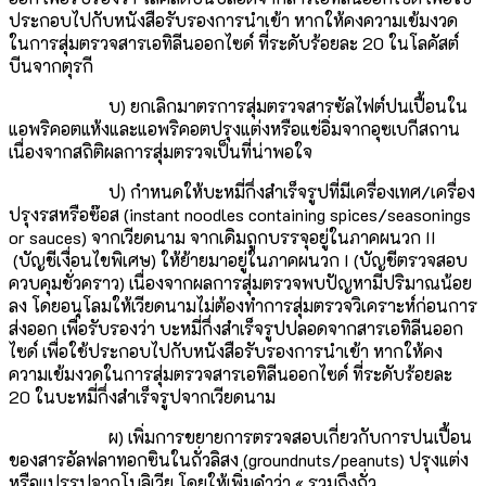
ประกอบไปกับหนังสือรับรองการนำเข้า หากให้คงความเข้มงวด
ในการสุ่มตรวจสารเอทิลีนออกไซด์ ที่ระดับร้อยละ 20 ในโลคัสต์
บีนจากตุรกี
บ) ยกเลิกมาตรการสุ่มตรวจสารซัลไฟต์ปนเปื้อนใน
แอพริคอตแห้งและแอพริคอตปรุงแต่งหรือแช่อิ่มจากอุซเบกีสถาน
เนื่องจากสถิติผลการสุ่มตรวจเป็นที่น่าพอใจ
ป) กำหนดให้บะหมี่กึ่งสำเร็จรูปที่มีเครื่องเทศ/เครื่อง
ปรุงรสหรือซ๊อส (instant noodles containing spices/seasonings
or sauces) จากเวียดนาม จากเดิมถูกบรรจุอยู่ในภาคผนวก II
(บัญชีเงื่อนไขพิเศษ) ให้ย้ายมาอยู่ในภาคผนวก I (บัญชีตรวจสอบ
ควบคุมชั่วคราว) เนื่องจากผลการสุ่มตรวจพบปัญหามีปริมาณน้อย
ลง โดยอนุโลมให้เวียดนามไม่ต้องทำการสุ่มตรวจวิเคราะห์ก่อนการ
ส่งออก เพื่อรับรองว่า บะหมี่กึ่งสำเร็จรูปปลอดจากสารเอทิลีนออก
ไซด์ เพื่อใช้ประกอบไปกับหนังสือรับรองการนำเข้า หากให้คง
ความเข้มงวดในการสุ่มตรวจสารเอทิลีนออกไซด์ ที่ระดับร้อยละ
20 ในบะหมี่กึ่งสำเร็จรูปจากเวียดนาม
ผ) เพิ่มการขยายการตรวจสอบเกี่ยวกับการปนเปื้อน
ของสารอัลฟลาทอกซินในถั่วลิสง (groundnuts/peanuts) ปรุงแต่ง
หรือแปรรูปจากโบลิเวีย โดยให้เพิ่มคำว่า « รวมถึงถั่ว