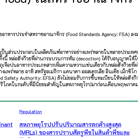
ัยอาหารประจำสหราชอาณาจักร (Food Standards Agency: FSA) ลงมติให
้เป็นส่วนประกอบในผลิตภัณฑ์อาหารอย่างแพร่หลายในหลายประเทศก่อน
้งนี้ หล่อฮังก๊วยที่ผ่านกระบวนการต้ม (decoction) ได้รับอนุญาตให้
ถุเจือปนอาหารประเภทสารเพิ่มความหวานเช่นเดียวกับหล่อฮังก๊วยที
่างแพร่หลาย อาทิ สหรัฐอเมริกา แคนาดา ออสเตรเลีย อินเดีย เม็กซิโก
fety Authority: EFSA) ยังไม่ยอมรับการขึ้นทะเบียนให้หล่อฮังก๊ว
การบริโภคในระดับที่มีนัยยะสำคัญในสหภาพยุโรปมาก่อนเดือนพฤษภ
Regulation
inant
สหภาพยุโรปปรับปริมาณสารตกค้างสูงสุด
(MRLs) ของสารปราบศัตรูพืชในสินค้าพืชและ