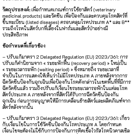
วัตถุประสงค์
:
เพื่อกำหนดเกณฑ์การใช้ยาสัตว์ (veterinary
medicinal products) และวัคซีน เพื่อป้องกันและควบคุมโรคสัตว์ที่
ขึ้นทะเบียน (listed diseases) ครอบคลุมโรคประเภท A* และ B**
รวมถึงโรคในสัตว์บกที่เลี้ยงในฟาร์มและสัตว์ป่าอย่างมี
ประสิทธิภาพ
ข้อกำหนดที่เกี่ยวข้
อง
–
ปรับแก้มาตรา 2 Delegated Regulation (EU) 2023/361: การ
ปรับแก้คำนิยามจาก « ระยะพักฟื้น (recovery period) » ใหม่เป็น
« ระยะเวลารอพัก (waiting period) » ซึ่งหมายถึง ระยะเวลาที่
จำเป็นในการแสดงให้เห็นว่าไม่มีโรคประเภท A ภายหลังจากการ
ฉีดวัคซีนป้องกันฉุกเฉินเพื่อป้องกันโรคดังกล่าวในเขตพื้นที่ที่มีการ
ฉีดวัคซีนแล้ว รวมถึงปรับแก้เงื่อนไขระยะเวลารอพักในแต่ละโรค
สัตว์ประเภท A ภายหลังจากที่สัตว์ได้รับการฉีดวัคซีนป้องกัน
ฉุกเฉิน ก่อนการอนุญาตให้มีการเคลื่อนย้ายสัตว์และผลิตภัณฑ์จาก
สัตว์หลังจากนั้น
–
ปรับแก้มาตรา 3 Delegated Regulation (EU) 2023/361: เกี่ยว
กับเงื่อนไขในการใช้วัคซีนป้องกันโรคประเภท A โดยกำหนด
เงื่อนไขจะต้องไม่ใช้กับการป้องกันการติดเชื้อไวรัสโรคนิวคาสเซิล