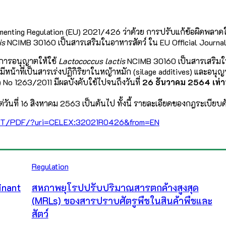
ting Regulation (EU) 2021/426 ว่าด้วย การปรับแก้ข้อผิดพลาดใ
is
NCIMB 30160 เป็นสารเสริมในอาหารสัตว์ ใน EU Official Journal 
การอนุญาตให้ใช้
Lactococcus lactis
NCIMB 30160 เป็นสารเสริมในอ
หน้าที่เป็นสารเร่งปฏิกิริยาในหญ้าหมัก (silage additives) และอนุญาต
) No 1263/2011 มีผลบังคับใช้ไปจนถึงวันที่
26 ธันวาคม 2564 เท่าน
ต่วันที่ 16 สิงหาคม 2563 เป็นต้นไป ทั้งนี้ รายละเอียดของกฎระเบียบดั
N/TXT/PDF/?uri=CELEX:32021R0426&from=EN
Regulation
inant
สหภาพยุโรปปรับปริมาณสารตกค้างสูงสุด
(MRLs) ของสารปราบศัตรูพืชในสินค้าพืชและ
สัตว์